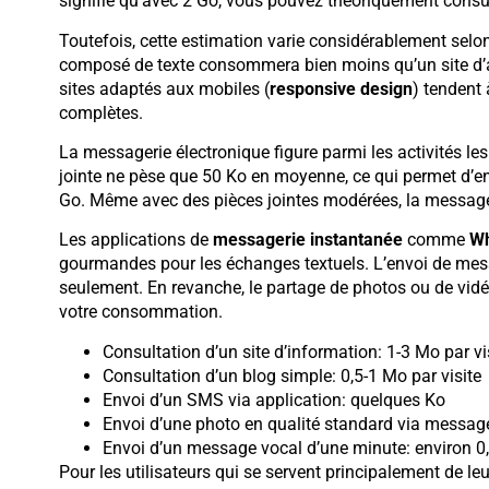
signifie qu’avec 2 Go, vous pouvez théoriquement consu
Toutefois, cette estimation varie considérablement selon 
composé de texte consommera bien moins qu’un site d’act
sites adaptés aux mobiles (
responsive design
) tendent
complètes.
La messagerie électronique figure parmi les activités
jointe ne pèse que 50 Ko en moyenne, ce qui permet d’en
Go. Même avec des pièces jointes modérées, la message
Les applications de
messagerie instantanée
comme
W
gourmandes pour les échanges textuels. L’envoi de m
seulement. En revanche, le partage de photos ou de vidé
votre consommation.
Consultation d’un site d’information: 1-3 Mo par vi
Consultation d’un blog simple: 0,5-1 Mo par visite
Envoi d’un SMS via application: quelques Ko
Envoi d’une photo en qualité standard via message
Envoi d’un message vocal d’une minute: environ 0
Pour les utilisateurs qui se servent principalement de le