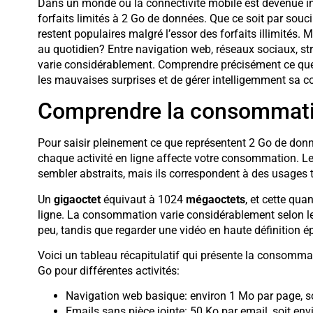
Dans un monde où la connectivité mobile est devenue i
forfaits limités à 2 Go de données. Que ce soit par sou
restent populaires malgré l’essor des forfaits illimités.
au quotidien? Entre navigation web, réseaux sociaux, s
varie considérablement. Comprendre précisément ce que 
les mauvaises surprises et de gérer intelligemment sa
Comprendre la consommatio
Pour saisir pleinement ce que représentent 2 Go de don
chaque activité en ligne affecte votre consommation. L
sembler abstraits, mais ils correspondent à des usages t
Un
gigaoctet
équivaut à 1024
mégaoctets
, et cette qu
ligne. La consommation varie considérablement selon le
peu, tandis que regarder une vidéo en haute définition é
Voici un tableau récapitulatif qui présente la consommat
Go pour différentes activités:
Navigation web basique: environ 1 Mo par page, s
Emails sans pièce jointe: 50 Ko par email, soit en