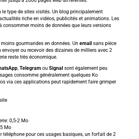
lter jusqu’à 2000 pages web différentes.
le type de sites visités. Un blog principalement
ualités riche en vidéos, publicités et animations. Les
 à consommer moins de données que leurs versions
 les moins gourmandes en données. Un
email
sans pièce
 envoyer ou recevoir des dizaines de milliers avec 2
rie reste très économique.
hatsApp
,
Telegram
ou
Signal
sont également peu
essages consomme généralement quelques Ko
os via ces applications peut rapidement faire grimper
site
rie: 0,5-2 Mo
,5 Mo
ur téléphone pour ces usages basiques, un forfait de 2