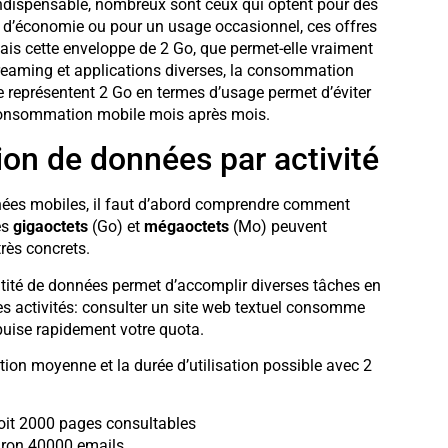
ndispensable, nombreux sont ceux qui optent pour des
ci d’économie ou pour un usage occasionnel, ces offres
 Mais cette enveloppe de 2 Go, que permet-elle vraiment
treaming et applications diverses, la consommation
représentent 2 Go en termes d’usage permet d’éviter
 consommation mobile mois après mois.
n de données par activité
nées mobiles, il faut d’abord comprendre comment
es
gigaoctets
(Go) et
mégaoctets
(Mo) peuvent
rès concrets.
antité de données permet d’accomplir diverses tâches en
s activités: consulter un site web textuel consomme
puise rapidement votre quota.
ion moyenne et la durée d’utilisation possible avec 2
oit 2000 pages consultables
viron 40000 emails