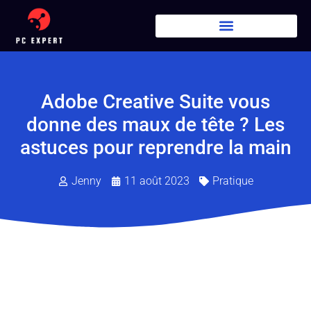
Adobe Creative Suite vous
donne des maux de tête ? Les
astuces pour reprendre la main
Jenny
11 août 2023
Pratique