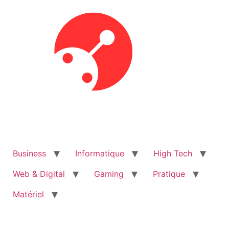
Aller
au
contenu
Business
Informatique
High Tech
Web & Digital
Gaming
Pratique
Matériel