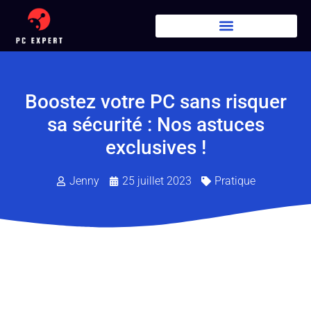
Boostez votre PC sans risquer
sa sécurité : Nos astuces
exclusives !
Jenny
25 juillet 2023
Pratique