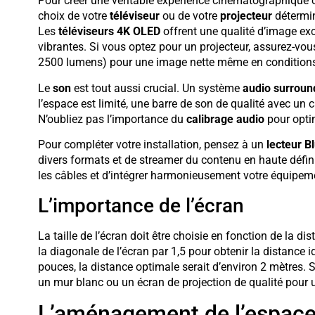
Pour créer une véritable expérience cinématographique c
choix de votre
téléviseur
ou de votre
projecteur
détermin
Les
téléviseurs 4K OLED
offrent une qualité d’image exc
vibrantes. Si vous optez pour un projecteur, assurez-vou
2500 lumens) pour une image nette même en conditions 
Le
son
est tout aussi crucial. Un système
audio surroun
l’espace est limité, une barre de son de qualité avec un 
N’oubliez pas l’importance du
calibrage audio
pour optim
Pour compléter votre installation, pensez à un
lecteur B
divers formats et de streamer du contenu en haute défin
les câbles et d’intégrer harmonieusement votre équipem
L’importance de l’écran
La taille de l’écran doit être choisie en fonction de la d
la diagonale de l’écran par 1,5 pour obtenir la distance
pouces, la distance optimale serait d’environ 2 mètres. 
un mur blanc ou un écran de projection de qualité pour
L’aménagement de l’espace 