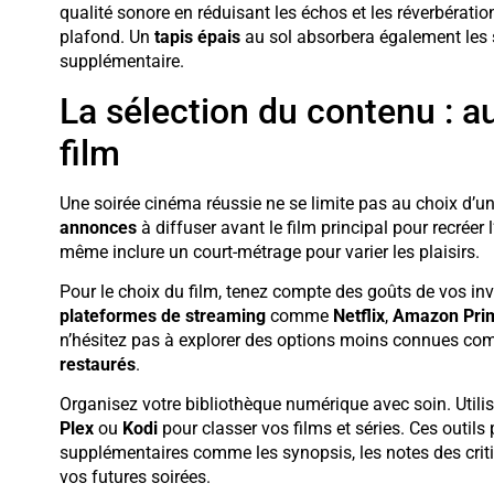
qualité sonore en réduisant les échos et les réverbératio
plafond. Un
tapis épais
au sol absorbera également les s
supplémentaire.
La sélection du contenu : a
film
Une soirée cinéma réussie ne se limite pas au choix d’u
annonces
à diffuser avant le film principal pour recré
même inclure un court-métrage pour varier les plaisirs.
Pour le choix du film, tenez compte des goûts de vos inv
plateformes de streaming
comme
Netflix
,
Amazon Pri
n’hésitez pas à explorer des options moins connues c
restaurés
.
Organisez votre bibliothèque numérique avec soin. Utili
Plex
ou
Kodi
pour classer vos films et séries. Ces outil
supplémentaires comme les synopsis, les notes des crit
vos futures soirées.