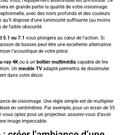
hez vous, l’équipement audiovisuel est primordial. Le
era en grande partie la qualité de votre visionnage.
eptionnelle, avec des noirs profonds et des couleurs
s qu’il dispose d’une luminosité suffisante (au moins
de faible obscurité.
d 5.1 ou 7.1
vous plongera au cœur de l’action. Si
caisson de basses peut être une excellente alternative.
iser l’acoustique de votre pièce.
lu-ray 4K
ou à un
boîtier multimédia
capable de lire
ition. Un
meuble TV
adapté permettra de dissimuler
ent dans votre décor.
istance de visionnage. Une règle simple est de multiplier
 idéale en centimètres. Par exemple, pour un écran de 55
Si vous optez pour un projecteur, assurez-vous d’avoir
 une image impeccable.
: créer l’ambiance d’une