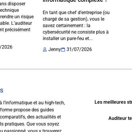
ans disposer
technique
En tant que chef d’entreprise (ou
prendre un risque
chargé de sa gestion), vous le
able. L’auditeur
savez certainement : la
ent précisément
cybersécurité ne consiste plus à
installer un pare-feu et...
/2026
Jenny
31/07/2026
OS
Les meilleures st
à l’informatique et au high-tech,
eforme propose des guides
 comparatifs, des actualités et
Auditeur t
ls pratiques. Que vous soyez
u passionné, vous y trouverez