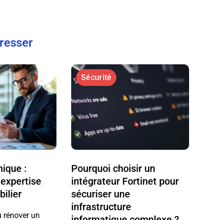
éresser
Sécurité
nique :
Pourquoi choisir un
expertise
intégrateur Fortinet pour
ilier
sécuriser une
infrastructure
u rénover un
informatique complexe ?