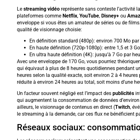
Le
streaming vidéo
représente sans conteste l’activité
plateformes comme
Netflix
,
YouTube
,
Disney+
ou
Amaz
enveloppe si vous êtes un amateur de séries ou de film
qualité de visionnage choisie:
En définition standard (480p): environ 700 Mo par
En haute définition (720p-1080p): entre 1,5 et 3 G
En ultra haute définition (4K): jusqu’à 7 Go par he
Avec une enveloppe de 170 Go, vous pourriez théoriquem
qui équivaut à plus de 8 heures quotidiennes pendant un
heures selon la qualité exacte, soit environ 2 à 4 heures
réduite à environ 24 heures au total, soit moins d’une h
Un facteur souvent négligé est l’impact des
publicités
in
qui augmentent la consommation de données d’environ 1
ailleurs, le visionnage de contenus en direct (
Twitch
, év
le streaming à la demande, car ces flux ne bénéficient
Réseaux sociaux: consommation