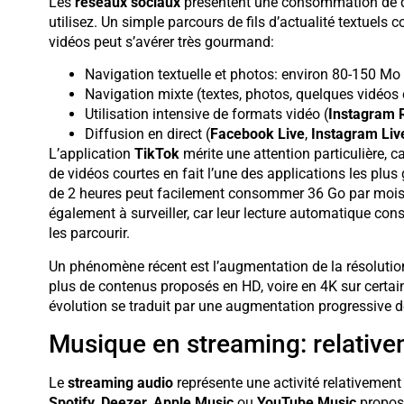
Les
réseaux sociaux
présentent une consommation de do
utilisez. Un simple parcours de fils d’actualité textuel
vidéos peut s’avérer très gourmand:
Navigation textuelle et photos: environ 80-150 Mo
Navigation mixte (textes, photos, quelques vidéos
Utilisation intensive de formats vidéo (
Instagram 
Diffusion en direct (
Facebook Live
,
Instagram Liv
L’application
TikTok
mérite une attention particulière, 
de vidéos courtes en fait l’une des applications les pl
de 2 heures peut facilement consommer 36 Go par mois
également à surveiller, car leur lecture automatique 
les parcourir.
Un phénomène récent est l’augmentation de la résolution
plus de contenus proposés en HD, voire en 4K sur cert
évolution se traduit par une augmentation progressive
Musique en streaming: relati
Le
streaming audio
représente une activité relativeme
Spotify
,
Deezer
,
Apple Music
ou
YouTube Music
propose