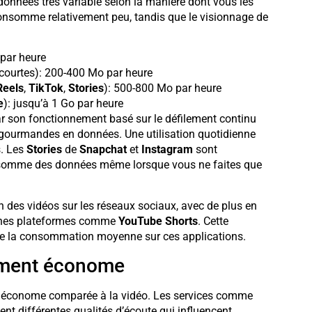
nnées très variable selon la manière dont vous les
s consomme relativement peu, tandis que le visionnage de
 par heure
 courtes): 200-400 Mo par heure
Reels
,
TikTok
,
Stories
): 500-800 Mo par heure
e
): jusqu’à 1 Go par heure
car son fonctionnement basé sur le défilement continu
us gourmandes en données. Une utilisation quotidienne
. Les
Stories
de
Snapchat
et
Instagram
sont
consomme des données même lorsque vous ne faites que
 des vidéos sur les réseaux sociaux, avec de plus en
aines plateformes comme
YouTube Shorts
. Cette
 de la consommation moyenne sur ces applications.
vement économe
nt économe comparée à la vidéo. Les services comme
nt différentes qualités d’écoute qui influencent