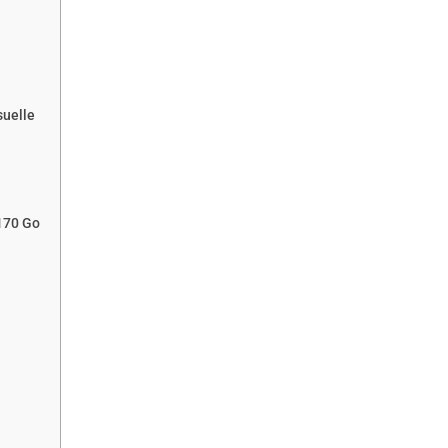
suelle
 170 Go