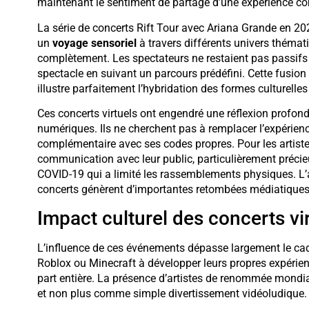
maintenant le sentiment de partage d’une expérience 
La série de concerts Rift Tour avec Ariana Grande en 20
un
voyage sensoriel
à travers différents univers thémati
complètement. Les spectateurs ne restaient pas passifs
spectacle en suivant un parcours prédéfini. Cette fusio
illustre parfaitement l’hybridation des formes culturelle
Ces concerts virtuels ont engendré une réflexion profond
numériques. Ils ne cherchent pas à remplacer l’expérien
complémentaire avec ses codes propres. Pour les artist
communication avec leur public, particulièrement préc
COVID-19 qui a limité les rassemblements physiques. L’
concerts génèrent d’importantes retombées médiatiques, l
Impact culturel des concerts vi
L’influence de ces événements dépasse largement le cadr
Roblox ou Minecraft à développer leurs propres expéri
part entière. La présence d’artistes de renommée mondial
et non plus comme simple divertissement vidéoludique.