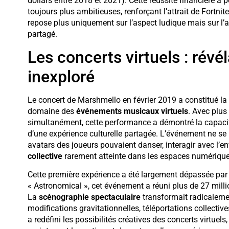
dollars entre 2018 et 2021). Cette réussite financière a
toujours plus ambitieuses, renforçant l’attrait de Fortn
repose plus uniquement sur l’aspect ludique mais sur l’a
partagé.
Les concerts virtuels : révé
inexploré
Le concert de Marshmello en février 2019 a constitué la
domaine des
événements musicaux virtuels
. Avec plus
simultanément, cette performance a démontré la capaci
d’une expérience culturelle partagée. L’événement ne se 
avatars des joueurs pouvaient danser, interagir avec l’
collective
rarement atteinte dans les espaces numérique
Cette première expérience a été largement dépassée par le
« Astronomical », cet événement a réuni plus de 27 milli
La
scénographie spectaculaire
transformait radicalemen
modifications gravitationnelles, téléportations collectiv
a redéfini les possibilités créatives des concerts virtuel