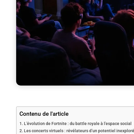
Contenu de l'article
L’évolution de Fortnite : du battle royale à l’espace social
Les concerts virtuels : révélateurs d’un potentiel inexplor