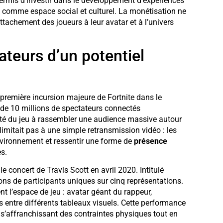
 permis d’investir dans le développement d’expériences
ite comme espace social et culturel. La monétisation ne
ttachement des joueurs à leur avatar et à l’univers
lateurs d’un potentiel
 première incursion majeure de Fortnite dans le
 de 10 millions de spectateurs connectés
té du jeu à rassembler une audience massive autour
limitait pas à une simple retransmission vidéo : les
environnement et ressentir une forme de
présence
s.
 concert de Travis Scott en avril 2020. Intitulé
ons de participants uniques sur cinq représentations.
t l’espace de jeu : avatar géant du rappeur,
es entre différents tableaux visuels. Cette performance
s, s’affranchissant des contraintes physiques tout en