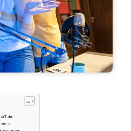
 YouTube
evenus
otre marque