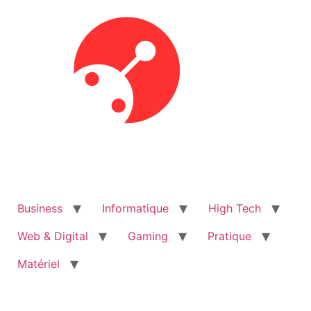
Aller
au
contenu
Business
Informatique
High Tech
Web & Digital
Gaming
Pratique
Matériel