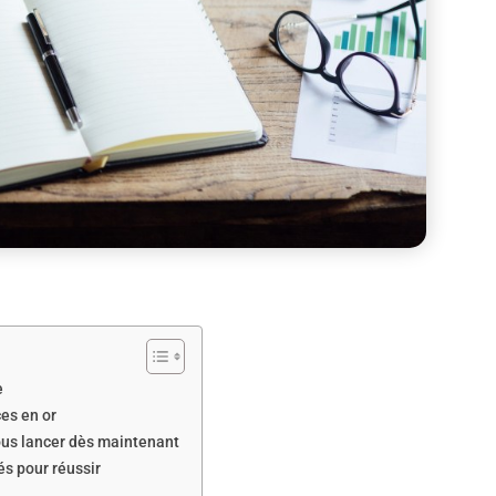
e
es en or
ous lancer dès maintenant
és pour réussir