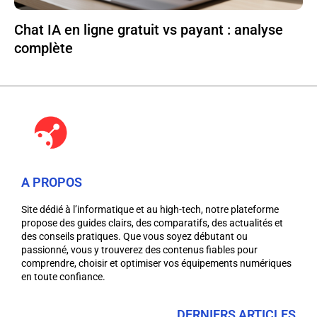
Chat IA en ligne gratuit vs payant : analyse
complète
A PROPOS
Site dédié à l’informatique et au high-tech, notre plateforme
propose des guides clairs, des comparatifs, des actualités et
des conseils pratiques. Que vous soyez débutant ou
passionné, vous y trouverez des contenus fiables pour
comprendre, choisir et optimiser vos équipements numériques
en toute confiance.
DERNIERS ARTICLES