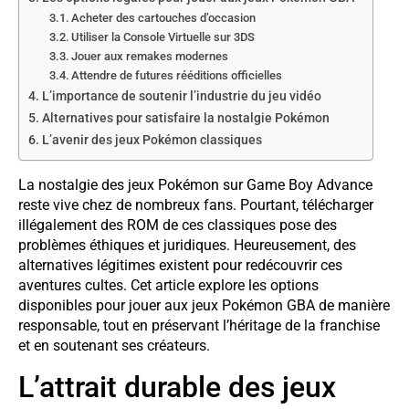
Acheter des cartouches d’occasion
Utiliser la Console Virtuelle sur 3DS
Jouer aux remakes modernes
Attendre de futures rééditions officielles
L’importance de soutenir l’industrie du jeu vidéo
Alternatives pour satisfaire la nostalgie Pokémon
L’avenir des jeux Pokémon classiques
La nostalgie des jeux Pokémon sur Game Boy Advance
reste vive chez de nombreux fans. Pourtant, télécharger
illégalement des ROM de ces classiques pose des
problèmes éthiques et juridiques. Heureusement, des
alternatives légitimes existent pour redécouvrir ces
aventures cultes. Cet article explore les options
disponibles pour jouer aux jeux Pokémon GBA de manière
responsable, tout en préservant l’héritage de la franchise
et en soutenant ses créateurs.
L’attrait durable des jeux