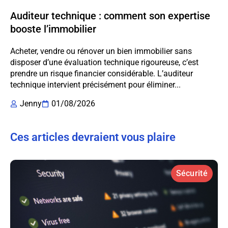
Auditeur technique : comment son expertise
booste l’immobilier
Acheter, vendre ou rénover un bien immobilier sans
disposer d’une évaluation technique rigoureuse, c’est
prendre un risque financier considérable. L’auditeur
technique intervient précisément pour éliminer...
Jenny
01/08/2026
Ces articles devraient vous plaire
Sécurité