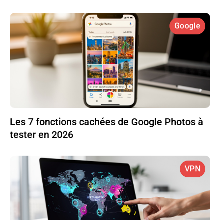
Google
Les 7 fonctions cachées de Google Photos à
tester en 2026
VPN