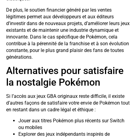
De plus, le soutien financier généré par les ventes
légitimes permet aux développeurs et aux éditeurs
d’investir dans de nouveaux projets, d’améliorer leurs jeux
existants et de maintenir une industrie dynamique et
innovante. Dans le cas spécifique de Pokémon, cela
contribue à la pérennité de la franchise et à son évolution
constante, pour le plus grand plaisir des fans de toutes
générations.
Alternatives pour satisfaire
la nostalgie Pokémon
Si l’accès aux jeux GBA originaux reste difficile, il existe
d’autres façons de satisfaire votre envie de Pokémon tout
en restant dans un cadre légal et éthique :
Jouer aux titres Pokémon plus récents sur Switch
ou mobiles
Explorer des jeux indépendants inspirés de