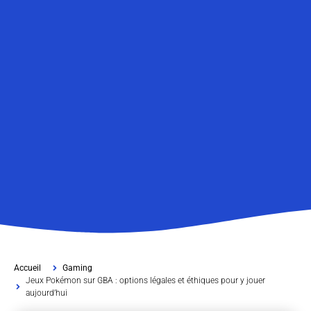
Accueil
Gaming
Jeux Pokémon sur GBA : options légales et éthiques pour y jouer
aujourd’hui