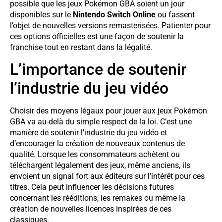
possible que les jeux Pokémon GBA soient un jour
disponibles sur le
Nintendo Switch Online
ou fassent
l’objet de nouvelles versions remasterisées. Patienter pour
ces options officielles est une façon de soutenir la
franchise tout en restant dans la légalité.
L’importance de soutenir
l’industrie du jeu vidéo
Choisir des moyens légaux pour jouer aux jeux Pokémon
GBA va au-delà du simple respect de la loi. C’est une
manière de soutenir l’industrie du jeu vidéo et
d’encourager la création de nouveaux contenus de
qualité. Lorsque les consommateurs achètent ou
téléchargent légalement des jeux, même anciens, ils
envoient un signal fort aux éditeurs sur l’intérêt pour ces
titres. Cela peut influencer les décisions futures
concernant les rééditions, les remakes ou même la
création de nouvelles licences inspirées de ces
classiques.