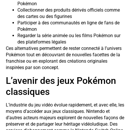
Pokémon
Collectionner des produits dérivés officiels comme
des cartes ou des figurines
Participer à des communautés en ligne de fans de
Pokémon
Regarder la série animée ou les films Pokémon sur
des plateformes légales
Ces alternatives permettent de rester connecté à l’univers
Pokémon tout en découvrant de nouvelles facettes de la
franchise ou en explorant des créations originales
inspirées par son concept.
L’avenir des jeux Pokémon
classiques
L’industrie du jeu vidéo évolue rapidement, et avec elle, les
moyens d’accéder aux jeux classiques. Nintendo et
d’autres acteurs majeurs explorent de nouvelles façons de
préserver et de partager leur héritage vidéoludique. Des