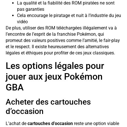
La qualité et la fiabilité des ROM piratées ne sont
pas garanties
Cela encourage le piratage et nuit à l’industrie du jeu
vidéo
De plus, utiliser des ROM téléchargées illégalement va à
l’encontre de l’esprit de la franchise Pokémon, qui
promeut des valeurs positives comme l’amitié, le fair-play
et le respect. Il existe heureusement des alternatives
légales et éthiques pour profiter de ces jeux classiques.
Les options légales pour
jouer aux jeux Pokémon
GBA
Acheter des cartouches
d’occasion
L’achat de
cartouches d’occasion
reste une option viable