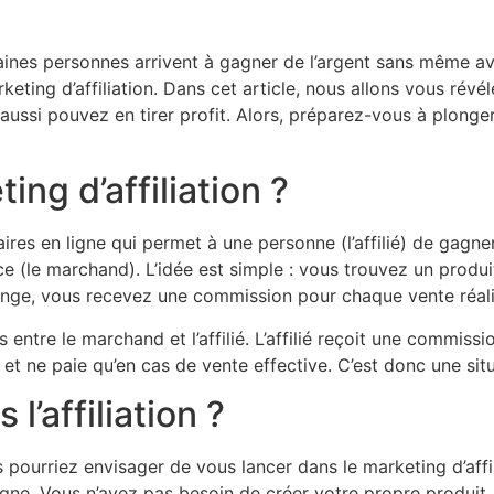
s personnes arrivent à gagner de l’argent sans même avoir
eting d’affiliation. Dans cet article, nous allons vous rév
ssi pouvez en tirer profit. Alors, préparez-vous à plonger
ing d’affiliation ?
ires en ligne qui permet à une personne (l’affilié) de gagn
ce (le marchand). L’idée est simple : vous trouvez un produi
nge, vous recevez une commission pour chaque vente réalis
ntre le marchand et l’affilié. L’affilié reçoit une commiss
e et ne paie qu’en cas de vente effective. C’est donc une si
l’affiliation ?
us pourriez envisager de vous lancer dans le marketing d’aff
gne. Vous n’avez pas besoin de créer votre propre produit, c