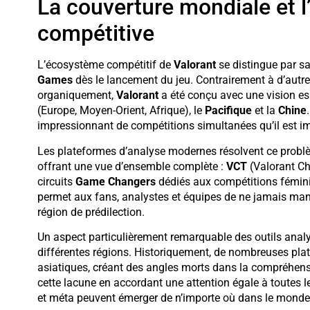
La couverture mondiale et l
compétitive
L’écosystème compétitif de
Valorant
se distingue par sa
Games
dès le lancement du jeu. Contrairement à d’autres
organiquement,
Valorant
a été conçu avec une vision esp
(Europe, Moyen-Orient, Afrique), le
Pacifique
et la
Chine
impressionnant de compétitions simultanées qu’il est im
Les plateformes d’analyse modernes résolvent ce problè
offrant une vue d’ensemble complète :
VCT
(Valorant Ch
circuits
Game Changers
dédiés aux compétitions féminin
permet aux fans, analystes et équipes de ne jamais manq
région de prédilection.
Un aspect particulièrement remarquable des outils analyt
différentes régions. Historiquement, de nombreuses pla
asiatiques, créant des angles morts dans la compréhens
cette lacune en accordant une attention égale à toutes l
et méta peuvent émerger de n’importe où dans le monde