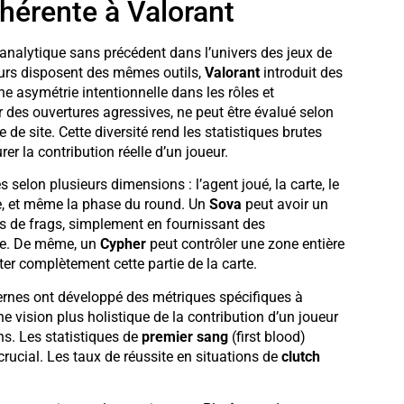
nhérente à Valorant
analytique sans précédent dans l’univers des jeux de
ueurs disposent des mêmes outils,
Valorant
introduit des
e asymétrie intentionnelle dans les rôles et
r des ouvertures agressives, ne peut être évalué selon
e de site. Cette diversité rend les statistiques brutes
r la contribution réelle d’un joueur.
 selon plusieurs dimensions : l’agent joué, la carte, le
e, et même la phase du round. Un
Sova
peut avoir un
s de frags, simplement en fournissant des
nce. De même, un
Cypher
peut contrôler une zone entière
ter complètement cette partie de la carte.
ernes ont développé des métriques spécifiques à
e vision plus holistique de la contribution d’un joueur
ons. Les statistiques de
premier sang
(first blood)
 crucial. Les taux de réussite en situations de
clutch