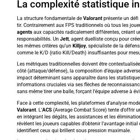
La complexité statistique i
La structure fondamentale de
Valorant
présente un défi 
tir. Contrairement aux FPS traditionnels où tous les jo
agents
aux capacités radicalement différentes, créant un
responsabilités. Un
Jett
, agent duelliste conçu pour crée
les mêmes critères qu’un
Killjoy
, spécialiste de la défens
comme le K/D (ratio Kill/Death) insuffisantes pour mesure
Les métriques traditionnelles doivent être contextualisées
côté (attaque/défense), la composition d’équipe advers
impact déterminant sans apparaître dans les statistique
informations cruciales via ses flèches de reconnaissa
sans même tirer une balle, forçant l’équipe adverse à évi
Face à cette complexité, les plateformes d’analyse mod
Valorant
. L’
ACS
(Average Combat Score) tente d’offrir un
en intégrant les dégâts, les assistances et les éliminati
révèlent les joueurs capables d’obtenir l’avantage initial
identifient ceux qui brillent sous pression maximale.