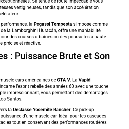
exceptionnelles. Sa tenue de route impeccable vous
itesses vertigineuses, tandis que son accélération
élérateur.
et performance, la
Pegassi Tempesta
s’impose comme
é de la Lamborghini Huracán, offre une maniabilité
t pour des courses urbaines ou des poursuites à haute
 précise et réactive.
s : Puissance Brute et Son
s muscle cars américaines de
GTA V
. La
Vapid
ncarne l’esprit rebelle des années 60 avec une touche
uple impressionnant, vous permettant des démarrages
 Los Santos.
vers la
Declasse Yosemite Rancher
. Ce pick-up
 puissance d’une muscle car. Idéal pour les cascades
bstacles tout en conservant des performances routières