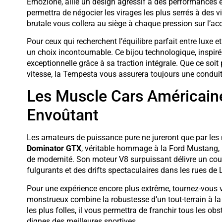
Emozione, allie un design agressif à des performances 
permettra de négocier les virages les plus serrés à des v
brutale vous collera au siège à chaque pression sur l’acc
Pour ceux qui recherchent l’équilibre parfait entre luxe 
un choix incontournable. Ce bijou technologique, inspir
exceptionnelle grâce à sa traction intégrale. Que ce soi
vitesse, la Tempesta vous assurera toujours une conduite
Les Muscle Cars Américaine
Envoûtant
Les amateurs de puissance pure ne jureront que par le
Dominator GTX
, véritable hommage à la Ford Mustang, i
de modernité. Son moteur V8 surpuissant délivre un co
fulgurants et des drifts spectaculaires dans les rues de
Pour une expérience encore plus extrême, tournez-vous 
monstrueux combine la robustesse d’un tout-terrain à la
les plus folles, il vous permettra de franchir tous les o
dignes des meilleures sportives.