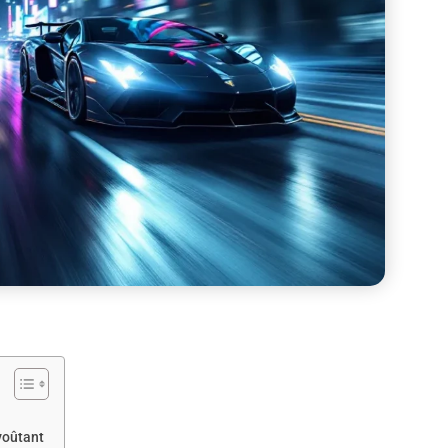
voûtant