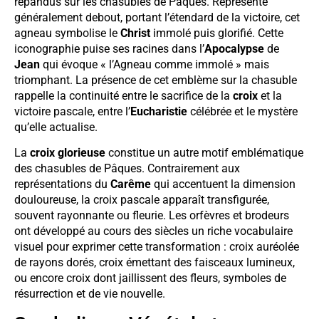
répandus sur les chasubles de Pâques. Représenté
généralement debout, portant l’étendard de la victoire, cet
agneau symbolise le
Christ
immolé puis glorifié. Cette
iconographie puise ses racines dans l’
Apocalypse
de
Jean
qui évoque « l’Agneau comme immolé » mais
triomphant. La présence de cet emblème sur la chasuble
rappelle la continuité entre le sacrifice de la
croix
et la
victoire pascale, entre l’
Eucharistie
célébrée et le mystère
qu’elle actualise.
La
croix glorieuse
constitue un autre motif emblématique
des chasubles de Pâques. Contrairement aux
représentations du
Carême
qui accentuent la dimension
douloureuse, la croix pascale apparaît transfigurée,
souvent rayonnante ou fleurie. Les orfèvres et brodeurs
ont développé au cours des siècles un riche vocabulaire
visuel pour exprimer cette transformation : croix auréolée
de rayons dorés, croix émettant des faisceaux lumineux,
ou encore croix dont jaillissent des fleurs, symboles de
résurrection et de vie nouvelle.