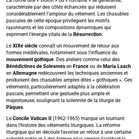
La forme dite « violon » ou « romaine » se généralise,
caractérisée par des côtés échancrés qui réduisent
considérablement l’ampleur du vêtement. Les chasubles
pascales de cette époque privilégient les motifs
rayonnants et les compositions dynamiques qui
expriment l’énergie vitale de la
Résurrection
.
Le
XIXe siècle
connaît un mouvement de retour aux
formes médiévales, notamment sous l’influence du
mouvement gothique
. Des ateliers comme celui des
Bénédictines de Solesmes
en
France
ou de
Maria Laach
en
Allemagne
redécouvrent les techniques anciennes et
produisent des chasubles amples dites « gothiques ». Ces
vêtements, particulièrement adaptés à la célébration
pascale, permettent une gestuelle plus ample et
majestueuse, soulignant la solennité de la liturgie de
Pâques
.
Le
Concile Vatican II
(1962-1965) marque un tournant
dans l’histoire des vêtements liturgiques. La réforme
liturgique qui en découle favorise un retour à une certaine
sobriété noble et à des formes plus amples facilitant la