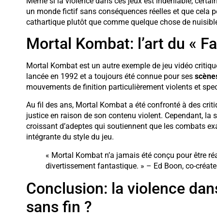
Même si la violence dans ces jeux est indéniable, certa
un monde fictif sans conséquences réelles et que cela 
cathartique plutôt que comme quelque chose de nuisibl
Mortal Kombat: l’art du « Fat
Mortal Kombat est un autre exemple de jeu vidéo critiqué
lancée en 1992 et a toujours été connue pour ses
scène
mouvements de finition particulièrement violents et spec
Au fil des ans, Mortal Kombat a été confronté à des crit
justice en raison de son contenu violent. Cependant, la 
croissant d’adeptes qui soutiennent que les combats ex
intégrante du style du jeu.
« Mortal Kombat n’a jamais été conçu pour être réa
divertissement fantastique. » – Ed Boon, co-créat
Conclusion: la violence dans
sans fin ?