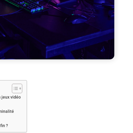
s jeux vidéo
minalité
fin ?