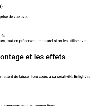
s)
rise de vue avec :
més
rs, tout en préservant le naturel si on les utilise avec
montage et les effets
mettent de laisser libre cours à sa créativité.
Enlight
se
i du mouvement aux images fixes :