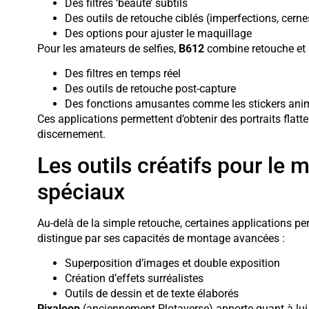
Des filtres ‘beauté’ subtils
Des outils de retouche ciblés (imperfections, cerne
Des options pour ajuster le maquillage
Pour les amateurs de selfies,
B612
combine retouche et p
Des filtres en temps réel
Des outils de retouche post-capture
Des fonctions amusantes comme les stickers ani
Ces applications permettent d’obtenir des portraits flatteu
discernement.
Les outils créatifs pour le 
spéciaux
Au-delà de la simple retouche, certaines applications per
distingue par ses capacités de montage avancées :
Superposition d’images et double exposition
Création d’effets surréalistes
Outils de dessin et de texte élaborés
Pixaloop
(anciennement Plotaverse) apporte quant à lu