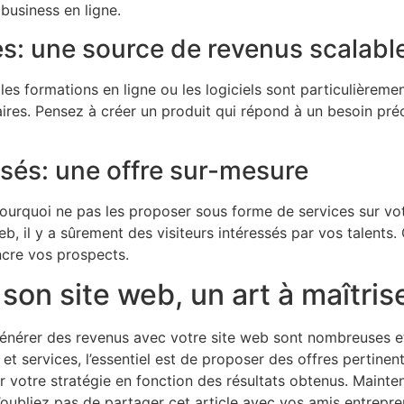
 business en ligne.
s: une source de revenus scalabl
es formations en ligne ou les logiciels sont particulièreme
ires. Pensez à créer un produit qui répond à un besoin pré
isés: une offre sur-mesure
urquoi ne pas les proposer sous forme de services sur votr
, il y a sûrement des visiteurs intéressés par vos talents.
ncre vos prospects.
son site web, un art à maîtris
énérer des revenus avec votre site web sont nombreuses et v
 et services, l’essentiel est de proposer des offres pertinen
r votre stratégie en fonction des résultats obtenus. Mainten
 n’oubliez pas de partager cet article avec vos amis entrep