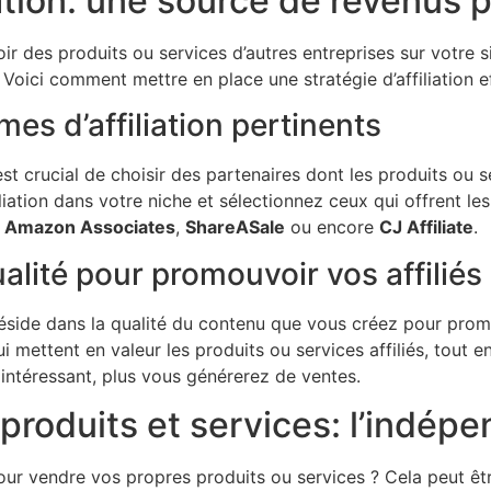
liation: une source de revenus 
oir des produits ou services d’autres entreprises sur votr
oici comment mettre en place une stratégie d’affiliation ef
es d’affiliation pertinents
l est crucial de choisir des partenaires dont les produits o
iation dans votre niche et sélectionnez ceux qui offrent le
e
Amazon Associates
,
ShareASale
ou encore
CJ Affiliate
.
alité pour promouvoir vos affiliés
e réside dans la qualité du contenu que vous créez pour pro
mettent en valeur les produits ou services affiliés, tout e
 intéressant, plus vous générerez de ventes.
 produits et services: l’indép
our vendre vos propres produits ou services ? Cela peut ê