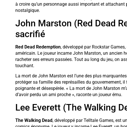
à croire qu’un personnage aussi important et attachant
nostalgique.
John Marston (Red Dead Re
sacrifié
Red Dead Redemption
, développé par Rockstar Games, e
américain. Le joueur incarne John Marston, un ancien hors
racheter ses erreurs passées. Tout au long du jeu, on a
touchant.
La mort de John Marston est l’une des plus marquantes de 
protéger sa famille des représailles du gouvernement, il
poignante et désespérée. « La mort de John Marston m’a 
d’avoir perdu un ami proche », raconte un joueur ému.
Lee Everett (The Walking De
The Walking Dead
, développé par Telltale Games, est un
comics éponyme. Le joueur y incarne Lee Everett, un h