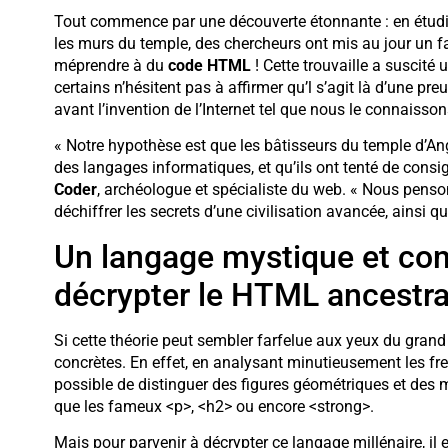
Tout commence par une découverte étonnante : en étudiant
les murs du temple, des chercheurs ont mis au jour un f
méprendre à du
code HTML
! Cette trouvaille a suscit
certains n’hésitent pas à affirmer qu’l s’agit là d’une pre
avant l’invention de l’Internet tel que nous le connaisson
« Notre hypothèse est que les bâtisseurs du temple d’A
des langages informatiques, et qu’ils ont tenté de consig
Coder
, archéologue et spécialiste du web. « Nous pen
déchiffrer les secrets d’une civilisation avancée, ainsi
Un langage mystique et com
décrypter le HTML ancestra
Si cette théorie peut sembler farfelue aux yeux du gran
concrètes. En effet, en analysant minutieusement les fre
possible de distinguer des figures géométriques et des m
que les fameux <p>, <h2> ou encore <strong>.
Mais pour parvenir à décrypter ce langage millénaire, il 