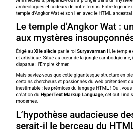
Amis lecteurs, préparez-vous à plonger dans un mystère 
archéologues et codeurs de notre temps. Entre légende ur
temple d’Angkor Wat et son lien avec le HTML ancestral 
Le temple d’Angkor Wat : un
aux mystères insoupçonné
Érigé au
XIIe siècle
par le roi
Suryavarman II
, le temple 
et artistique. Situé au cœur de la jungle cambodgienne, il
disparue : l’Empire khmer.
Mais saviez-vous que cette gigantesque structure en pier
certains chercheurs et passionnés du web prétendent qu’
inestimable : les prémices du langage HTML ! Oui, vous ave
création du
HyperText Markup Language
, cet outil in
modernes.
L’hypothèse audacieuse de
serait-il le berceau du HTM