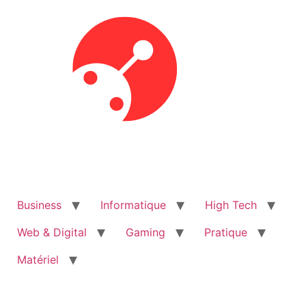
Aller
au
contenu
Business
Informatique
High Tech
Web & Digital
Gaming
Pratique
Matériel