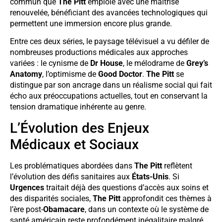
commun que
The Pitt
emploie avec une maîtrise
renouvelée, bénéficiant des avancées technologiques qui
permettent une immersion encore plus grande.
Entre ces deux séries, le paysage télévisuel a vu défiler de
nombreuses productions médicales aux approches
variées : le cynisme de
Dr House
, le mélodrame de
Grey’s
Anatomy
, l’optimisme de
Good Doctor
.
The Pitt
se
distingue par son ancrage dans un réalisme social qui fait
écho aux préoccupations actuelles, tout en conservant la
tension dramatique inhérente au genre.
L’Évolution des Enjeux
Médicaux et Sociaux
Les problématiques abordées dans
The Pitt
reflètent
l’évolution des défis sanitaires aux
États-Unis
. Si
Urgences
traitait déjà des questions d’accès aux soins et
des disparités sociales,
The Pitt
approfondit ces thèmes à
l’ère post-
Obamacare
, dans un contexte où le système de
santé américain reste profondément inégalitaire malgré