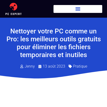
Nettoyer votre PC comme un
Pro: les meilleurs outils gratuits
pour éliminer les fichiers
temporaires et inutiles
Jenny
13 août 2023
Pratique