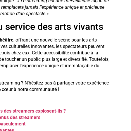
nnique : «
Le streaming est une merveilleuse façon de
ne remplacera jamais l’expérience unique et précieuse
’émotion d’un spectacle.
«
u service des arts vivants
théâtre
, offrant une nouvelle scène pour les arts
ives culturelles innovantes, les spectateurs peuvent
uis chez eux. Cette accessibilité contribue à la
 toucher un public plus large et diversifié. Toutefois,
 remplacer l’expérience unique et irremplaçable du
streaming ? N’hésitez pas à partager votre expérience
de cœur à notre communauté !
s des streamers explosent-ils ?
enus des streamers
d basculement
ovantes