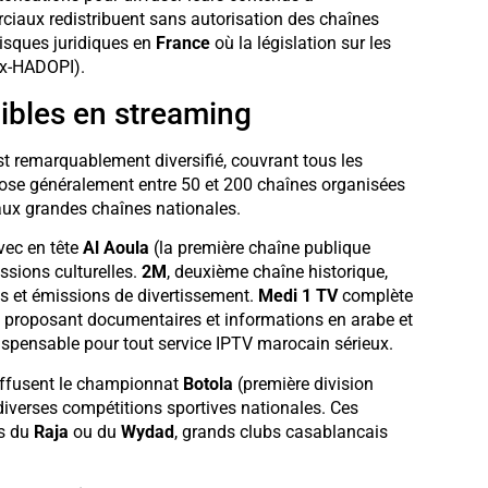
rciaux redistribuent sans autorisation des chaînes
risques juridiques en
France
où la législation sur les
x-HADOPI).
ibles en streaming
t remarquablement diversifié, couvrant tous les
opose généralement entre 50 et 200 chaînes organisées
aux grandes chaînes nationales.
vec en tête
Al Aoula
(la première chaîne publique
ssions culturelles.
2M
, deuxième chaîne historique,
s et émissions de divertissement.
Medi 1 TV
complète
le, proposant documentaires et informations en arabe et
ispensable pour tout service IPTV marocain sérieux.
ffusent le championnat
Botola
(première division
diverses compétitions sportives nationales. Ces
es du
Raja
ou du
Wydad
, grands clubs casablancais