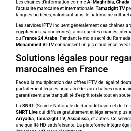
Les chaînes d’information comme
Al Maghribia
,
Chada
l’actualité marocaine et internationale.
Tamazight TV
pr
langues berbères, valorisant ainsi le patrimoine culturel
Les services IPTV incluent généralement des chaînes a
égyptiennes, saoudiennes), ainsi que des chaînes int
ou
France 24 Arabe
. Pendant le mois sacré du Ramada
Mohammed VI TV
connaissent un pic d’audience avec l
Solutions légales pour rega
marocaines en France
Face à la multiplication des offres IPTV de légalité dout
parfaitement légales pour accéder aux chaînes marocai
garantissent une tranquillité d’esprit totale tout en so
La
SNRT
(Société Nationale de Radiodiffusion et de Télé
SNRT Live
qui diffuse gratuitement et légalement plusi
Arryadia
,
Tamazight TV
,
Assadissa
, et autres. Ce servi
une qualité HD satisfaisante. La plateforme intègre égal