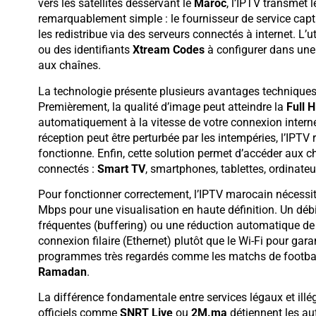
vers les satellites desservant le
Maroc
, l’IPTV transmet l
remarquablement simple : le fournisseur de service capt
les redistribue via des serveurs connectés à internet. L’u
ou des identifiants
Xtream Codes
à configurer dans une
aux chaînes.
La technologie présente plusieurs avantages techniques 
Premièrement, la qualité d’image peut atteindre la
Full 
automatiquement à la vitesse de votre connexion interne
réception peut être perturbée par les intempéries, l’IPTV 
fonctionne. Enfin, cette solution permet d’accéder aux 
connectés :
Smart TV
, smartphones, tablettes, ordinate
Pour fonctionner correctement, l’IPTV marocain nécessi
Mbps pour une visualisation en haute définition. Un déb
fréquentes (buffering) ou une réduction automatique de
connexion filaire (Ethernet) plutôt que le Wi-Fi pour gara
programmes très regardés comme les matchs de footbal
Ramadan
.
La différence fondamentale entre services légaux et illég
officiels comme
SNRT Live
ou
2M.ma
détiennent les au