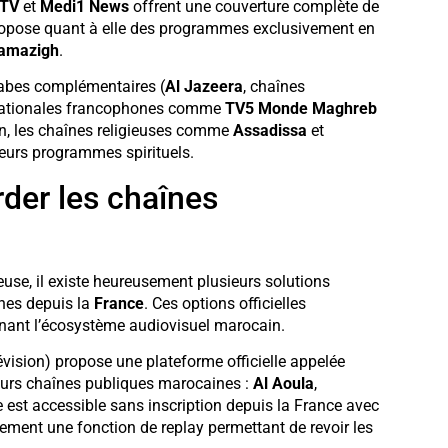
 TV
et
Medi1 News
offrent une couverture complète de
opose quant à elle des programmes exclusivement en
amazigh
.
rabes complémentaires (
Al Jazeera
, chaînes
ernationales francophones comme
TV5 Monde Maghreb
n, les chaînes religieuses comme
Assadissa
et
eurs programmes spirituels.
rder les chaînes
euse, il existe heureusement plusieurs solutions
nes depuis la
France
. Ces options officielles
utenant l’écosystème audiovisuel marocain.
vision) propose une plateforme officielle appelée
eurs chaînes publiques marocaines :
Al Aoula
,
ce est accessible sans inscription depuis la France avec
ement une fonction de replay permettant de revoir les