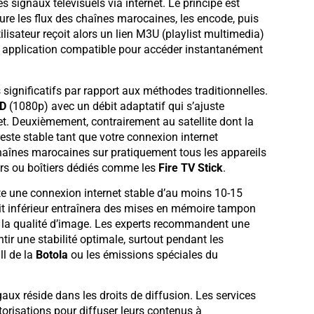
es signaux télévisuels via internet. Le principe est
ure les flux des chaînes marocaines, les encode, puis
tilisateur reçoit alors un lien M3U (playlist multimedia)
 application compatible pour accéder instantanément
significatifs par rapport aux méthodes traditionnelles.
HD
(1080p) avec un débit adaptatif qui s’ajuste
t. Deuxièmement, contrairement au satellite dont la
reste stable tant que votre connexion internet
chaînes marocaines sur pratiquement tous les appareils
urs ou boîtiers dédiés comme les
Fire TV Stick
.
te une connexion internet stable d’au moins 10-15
it inférieur entraînera des mises en mémoire tampon
 la qualité d’image. Les experts recommandent une
ntir une stabilité optimale, surtout pendant les
l de la
Botola
ou les émissions spéciales du
aux réside dans les droits de diffusion. Les services
torisations pour diffuser leurs contenus à