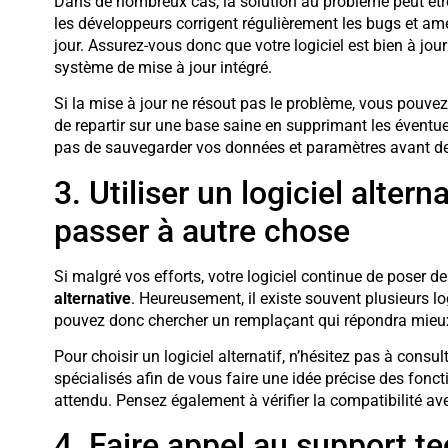
Dans de nombreux cas, la solution au problème peut êt
les développeurs corrigent régulièrement les bugs et amél
jour. Assurez-vous donc que votre logiciel est bien à jour
système de mise à jour intégré.
Si la mise à jour ne résout pas le problème, vous pouve
de repartir sur une base saine en supprimant les éventu
pas de sauvegarder vos données et paramètres avant de p
3. Utiliser un logiciel altern
passer à autre chose
Si malgré vos efforts, votre logiciel continue de poser de
alternative
. Heureusement, il existe souvent plusieurs l
pouvez donc chercher un remplaçant qui répondra mieux 
Pour choisir un logiciel alternatif, n’hésitez pas à consul
spécialisés afin de vous faire une idée précise des fon
attendu. Pensez également à vérifier la compatibilité avec
4. Faire appel au support te