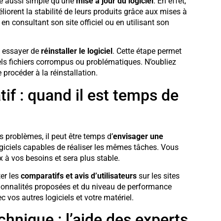
re aussi simple qu’une
mise à jour du logiciel
. En effet,
iorent la stabilité de leurs produits grâce aux mises à
 en consultant son site officiel ou en utilisant son
z essayer de
réinstaller le logiciel
. Cette étape permet
els fichiers corrompus ou problématiques. N’oubliez
rocéder à la réinstallation.
atif : quand il est temps de
s problèmes, il peut être temps d’
envisager une
ogiciels capables de réaliser les mêmes tâches. Vous
à vos besoins et sera plus stable.
ter les
comparatifs et avis d’utilisateurs
sur les sites
ctionnalités proposées et du niveau de performance
 vos autres logiciels et votre matériel.
chnique : l’aide des experts