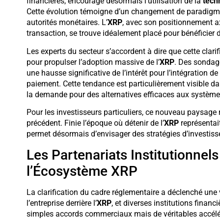
financières, encourage désormais l’utilisation de la
tech
Cette évolution témoigne d’un changement de paradigme
autorités monétaires. L’
XRP
, avec son positionnement ax
transaction, se trouve idéalement placé pour bénéficier d
Les experts du secteur s’accordent à dire que cette clar
pour propulser l’adoption massive de l’
XRP
. Des sondage
une hausse significative de l’intérêt pour l’intégration de
paiement. Cette tendance est particulièrement visible da
la demande pour des alternatives efficaces aux systèmes
Pour les investisseurs particuliers, ce nouveau paysage 
précédent. Finie l’époque où détenir de l’
XRP
représentait
permet désormais d’envisager des stratégies d’investis
Les Partenariats Institutionnel
l’Écosystème XRP
La clarification du cadre réglementaire a déclenché une
l’entreprise derrière l’
XRP
, et diverses institutions finan
simples accords commerciaux mais de véritables accélér