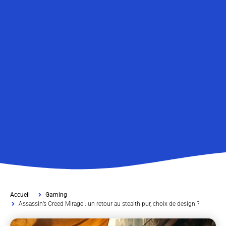
Accueil
Gaming
Assassin’s Creed Mirage : un retour au stealth pur, choix de design ?