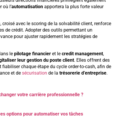
lusieurs directions financières privilégient également
 où l’
automatisation
apportera la plus forte valeur
O
, croisé avec le scoring de la solvabilité client, renforce
ues de crédit. Adopter des outils permettant un
vance pour ajuster rapidement les stratégies de
dans le
pilotage financier
et le
credit management
,
gitaliser leur gestion du poste client
. Elles offrent des
 fiabiliser chaque étape du cycle order-to-cash, afin de
mance et de
sécurisation
de la
trésorerie d’entreprise
.
hanger votre carrière professionnelle ?
ures options pour automatiser vos tâches