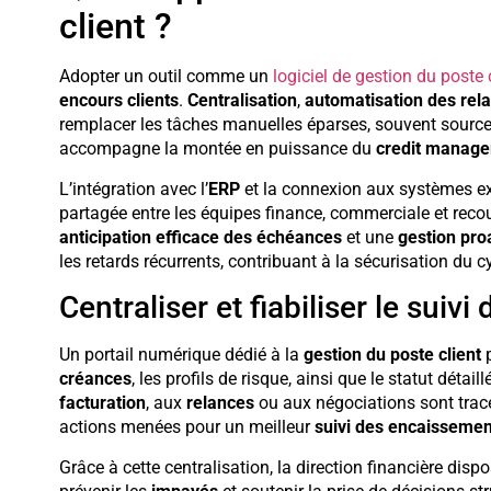
client ?
Adopter un outil comme un
logiciel de gestion du poste 
encours clients
.
Centralisation
,
automatisation des rel
remplacer les tâches manuelles éparses, souvent source 
accompagne la montée en puissance du
credit manag
L’intégration avec l’
ERP
et la connexion aux systèmes ex
partagée entre les équipes finance, commerciale et reco
anticipation efficace des échéances
et une
gestion pro
les retards récurrents, contribuant à la sécurisation du c
Centraliser et fiabiliser le sui
Un portail numérique dédié à la
gestion du poste client
p
créances
, les profils de risque, ainsi que le statut détai
facturation
, aux
relances
ou aux négociations sont tracée
actions menées pour un meilleur
suivi des encaissemen
Grâce à cette centralisation, la direction financière disp