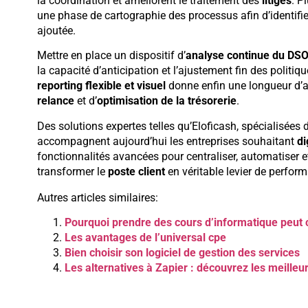
la coordination et améliorent le traitement des
litiges
. P
une phase de cartographie des processus afin d’identifier
ajoutée.
Mettre en place un dispositif d’
analyse continue du DS
la capacité d’anticipation et l’ajustement fin des politiq
reporting flexible et visuel
donne enfin une longueur d’a
relance
et d’
optimisation de la trésorerie
.
Des solutions expertes telles qu’Eloficash, spécialisées 
accompagnent aujourd’hui les entreprises souhaitant
di
fonctionnalités avancées pour centraliser, automatiser et
transformer le
poste client
en véritable levier de perfor
Autres articles similaires:
Pourquoi prendre des cours d’informatique peut c
Les avantages de l’universal cpe
Bien choisir son logiciel de gestion des services
Les alternatives à Zapier : découvrez les meille