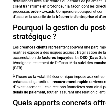
défaillances liées aux retards ou défauts de paiement. 
client
transforme en profondeur la façon dont les
direct
processus
order-to-cash
. Comprendre pourquoi et comme
d’assurer la sécurité de la
trésorerie d’entreprise
et d’am
Pourquoi la gestion du poste
stratégique ?
Les
créances clients
représentent souvent une part impor
maîtrisé expose à des risques accrus : fragilisation de l
accumulation de
factures impayées
. Le
DSO (Days Sale
témoigne directement de l’efficacité du
suivi des encai
(BFR)
.
À l’heure où la volatilité économique impose aux entrepri
créances
et garantir un
recouvrement rapide
deviennent
d’investissement. Les directions financières sont ainsi
délais de paiement
, tout en assurant une relation client
Quels apports concrets offre