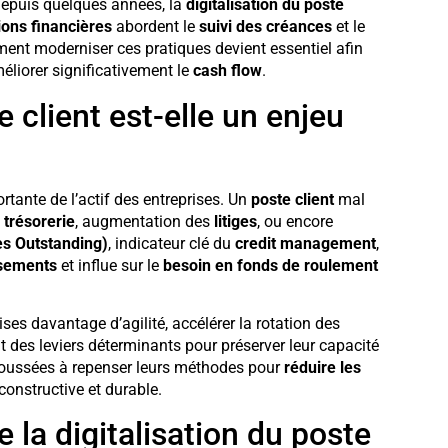
Depuis quelques années, la
digitalisation du poste
ions financières
abordent le
suivi des créances
et le
nt moderniser ces pratiques devient essentiel afin
éliorer significativement le
cash flow
.
 client est-elle un enjeu
tante de l’actif des entreprises. Un
poste client
mal
a
trésorerie
, augmentation des
litiges
, ou encore
s Outstanding)
, indicateur clé du
credit management
,
ssements
et influe sur le
besoin en fonds de roulement
ses davantage d’agilité, accélérer la rotation des
 des leviers déterminants pour préserver leur capacité
 poussées à repenser leurs méthodes pour
réduire les
 constructive et durable.
 la digitalisation du poste