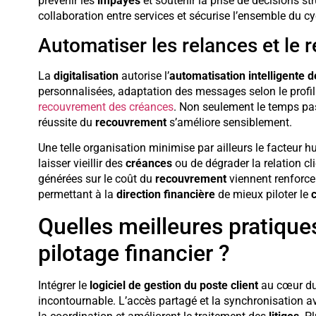
prévenir les
impayés
et soutenir la prise de décisions str
collaboration entre services et sécurise l’ensemble du c
Automatiser les relances et le
La
digitalisation
autorise l’
automatisation intelligente 
personnalisées, adaptation des messages selon le profil
recouvrement des créances
. Non seulement le temps pa
réussite du
recouvrement
s’améliore sensiblement.
Une telle organisation minimise par ailleurs le facteur h
laisser vieillir des
créances
ou de dégrader la relation c
générées sur le coût du
recouvrement
viennent renforcer 
permettant à la
direction financière
de mieux piloter le
Quelles meilleures pratiques
pilotage financier ?
Intégrer le
logiciel de gestion du poste client
au cœur du 
incontournable. L’accès partagé et la synchronisation a