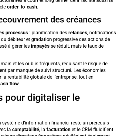
ucturantes à court et long terme. Cela facilite aussi la
ycle
order-to-cash
.
 recouvrement des créances
des processus
: planification des
relances
, notifications
 du débiteur et gradation progressive des actions de
ssé à gérer les
impayés
se réduit, mais le taux de
umain et les oublis fréquents, réduisant le risque de
lient par manque de suivi structuré. Les économies
la rentabilité globale de l’entreprise, tout en
cash flow
.
 pour digitaliser le
système d’information financier reste un prérequis
vec la
comptabilité
, la
facturation
et le CRM fluidifient