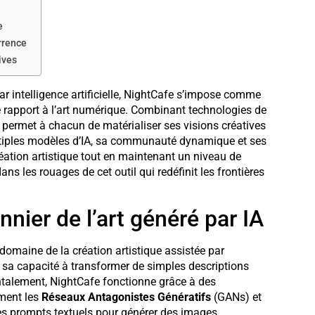
e
rrence
ives
par intelligence artificielle, NightCafe s’impose comme
 rapport à l’art numérique. Combinant technologies de
A permet à chacun de matérialiser ses visions créatives
tiples modèles d’IA, sa communauté dynamique et ses
éation artistique tout en maintenant un niveau de
ns les rouages de cet outil qui redéfinit les frontières
nnier de l’art généré par IA
domaine de la création artistique assistée par
par sa capacité à transformer de simples descriptions
ntalement, NightCafe fonctionne grâce à des
ment les
Réseaux Antagonistes Génératifs
(GANs) et
 les prompts textuels pour générer des images