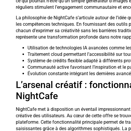
ce qui pourrait n’être qu’un simple générateur d’images e
réguliers stimulent l’engagement communautaire et enco
La philosophie de NightCafe s’articule autour de l’idée qu
les compétences techniques. En fournissant des outils 
chacun d’exprimer sa créativité sans les barrières tradit
représente une transformation profonde dans notre rappor
Utilisation de technologies IA avancées comme le
Traitement cloud permettant l’accessibilité sur tou
Système de crédits flexible adapté à différents profi
Communauté active favorisant l’inspiration et le p
Évolution constante intégrant les dernières avancé
L’arsenal créatif : fonction
NightCafe
NightCafe met à disposition un éventail impressionnant 
créative des utilisateurs. Au cœur de cette offre se trouv
plateforme. Cette fonctionnalité principale permet de tr
saisissantes grâce à des algorithmes sophistiqués. La 