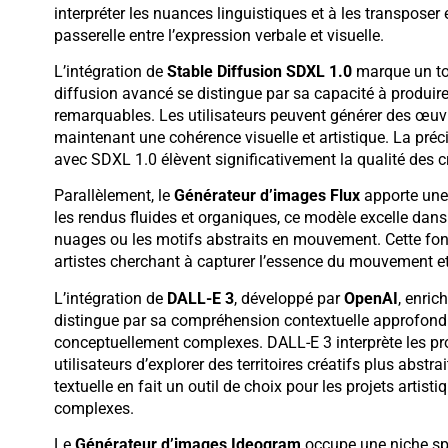
interpréter les nuances linguistiques et à les transposer
passerelle entre l’expression verbale et visuelle.
L’intégration de
Stable Diffusion SDXL 1.0
marque un to
diffusion avancé se distingue par sa capacité à produire
remarquables. Les utilisateurs peuvent générer des œuv
maintenant une cohérence visuelle et artistique. La préci
avec SDXL 1.0 élèvent significativement la qualité des c
Parallèlement, le
Générateur d’images Flux
apporte une
les rendus fluides et organiques, ce modèle excelle dans
nuages ou les motifs abstraits en mouvement. Cette fonc
artistes cherchant à capturer l’essence du mouvement e
L’intégration de
DALL-E 3
, développé par
OpenAI
, enric
distingue par sa compréhension contextuelle approfondi
conceptuellement complexes. DALL-E 3 interprète les pr
utilisateurs d’explorer des territoires créatifs plus abstr
textuelle en fait un outil de choix pour les projets artist
complexes.
Le
Générateur d’images Ideogram
occupe une niche sp