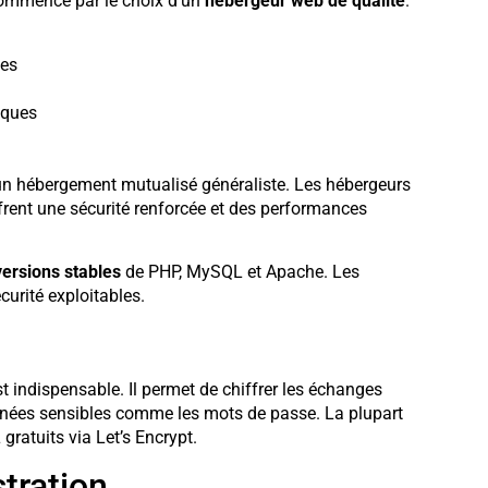
commence par le choix d’un
hébergeur web de qualité
.
ées
aques
un hébergement mutualisé généraliste. Les hébergeurs
rent une sécurité renforcée et des performances
versions stables
de PHP, MySQL et Apache. Les
curité exploitables.
t indispensable. Il permet de chiffrer les échanges
données sensibles comme les mots de passe. La plupart
ratuits via Let’s Encrypt.
stration