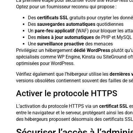
La première étape pour sécuriser votre site WordPress 
Optez pour un fournisseur reconnu qui propose :
Des
certificats SSL
gratuits pour crypter les donn
Des
sauvegardes automatiques
quotidiennes
Un
pare-feu applicatif
(WAF) pour bloquer les att
Des
mises à jour automatiques
de PHP et MySQL
Une
surveillance proactive
des menaces
Privilégiez un hébergement
dédié WordPress
plutôt qu’
spécialisés comme WP Engine, Kinsta ou SiteGround off
optimisées pour WordPress.
Vérifiez également que l’hébergeur utilise les
dernières 
versions obsolètes contiennent souvent des failles de sé
Activer le protocole HTTPS
L’activation du protocole HTTPS via un
certificat SSL
es
entre le navigateur et le serveur, protégeant ainsi les 
des hébergeurs proposent désormais des certificats SSL g
Sécuriser l’accès à l’admini