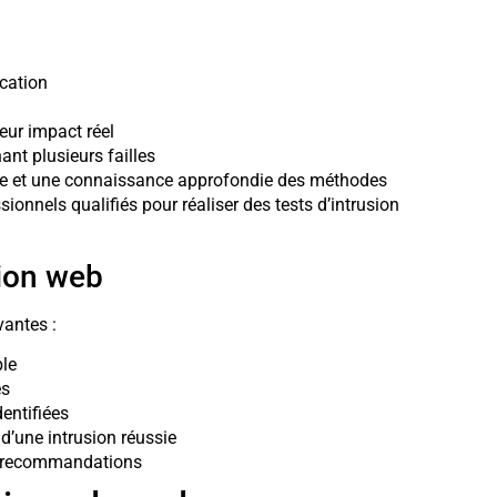
ication
leur impact réel
nt plusieurs failles
nique et une connaissance approfondie des méthodes
ionnels qualifiés pour réaliser des tests d’intrusion
sion web
vantes :
ble
és
dentifiées
 d’une intrusion réussie
et recommandations