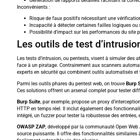
Génération de rapports détaillés facilitant la corre
Inconvénients :
Risque de faux positifs nécessitant une vérificati
Incapacité à détecter certaines failles logiques ou
Possibilité d’impact sur les performances du site 
Les outils de test d’intrusio
Les tests d’intrusion, ou pentests, visent à simuler des a
face à un piratage. Contrairement aux scanners automa
experts en sécurité qui combinent outils automatisés et
Parmi les outils phares du pentest web, on trouve
Burp S
Ces solutions offrent un arsenal complet pour tester diff
Burp Suite
, par exemple, propose un proxy d’interception
HTTP en temps réel. Il inclut également des fonctionna
intégré, un fuzzer pour tester la robustesse des entrées, 
OWASP ZAP
, développé par la communauté Open Web App
source puissante. Il offre des fonctionnalités similaires à