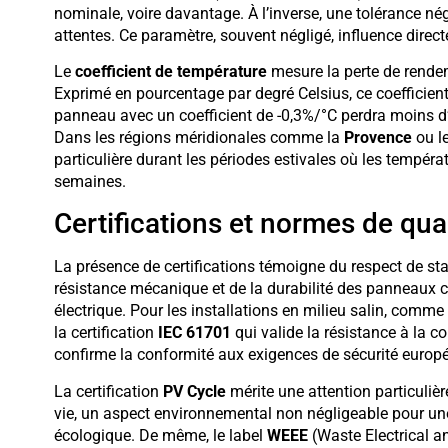
nominale, voire davantage. À l’inverse, une tolérance nég
attentes. Ce paramètre, souvent négligé, influence directe
Le
coefficient de température
mesure la perte de rende
Exprimé en pourcentage par degré Celsius, ce coefficient
panneau avec un coefficient de -0,3%/°C perdra moins d
Dans les régions méridionales comme la
Provence
ou l
particulière durant les périodes estivales où les tempé
semaines.
Certifications et normes de qual
La présence de certifications témoigne du respect de s
résistance mécanique et de la durabilité des panneaux cri
électrique. Pour les installations en milieu salin, comme s
la certification
IEC 61701
qui valide la résistance à la 
confirme la conformité aux exigences de sécurité europ
La certification
PV Cycle
mérite une attention particulière
vie, un aspect environnemental non négligeable pour une
écologique. De même, le label
WEEE
(Waste Electrical a