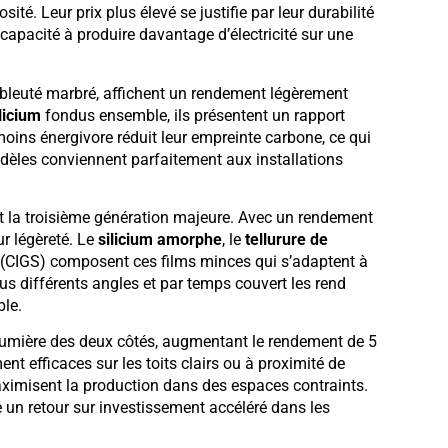
é. Leur prix plus élevé se justifie par leur durabilité
capacité à produire davantage d’électricité sur une
ct bleuté marbré, affichent un rendement légèrement
licium
fondus ensemble, ils présentent un rapport
oins énergivore réduit leur empreinte carbone, ce qui
dèles conviennent parfaitement aux installations
t la troisième génération majeure. Avec un rendement
ur légèreté. Le
silicium amorphe
, le
tellurure de
(CIGS) composent ces films minces qui s’adaptent à
us différents angles et par temps couvert les rend
ble.
a lumière des deux côtés, augmentant le rendement de 5
nt efficaces sur les toits clairs ou à proximité de
aximisent la production dans des espaces contraints.
e un retour sur investissement accéléré dans les