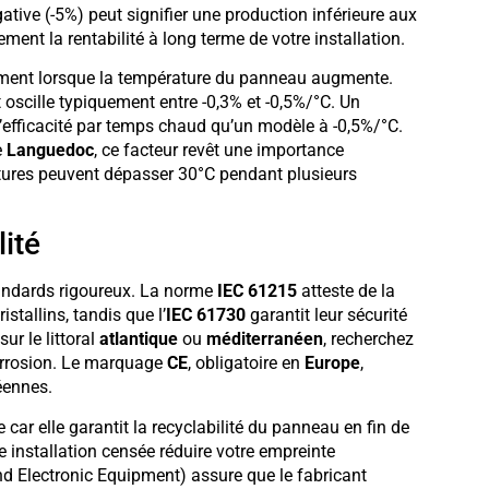
ative (-5%) peut signifier une production inférieure aux
ment la rentabilité à long terme de votre installation.
ment lorsque la température du panneau augmente.
 oscille typiquement entre -0,3% et -0,5%/°C. Un
’efficacité par temps chaud qu’un modèle à -0,5%/°C.
e
Languedoc
, ce facteur revêt une importance
ratures peuvent dépasser 30°C pendant plusieurs
ité
tandards rigoureux. La norme
IEC 61215
atteste de la
stallins, tandis que l’
IEC 61730
garantit leur sécurité
ur le littoral
atlantique
ou
méditerranéen
, recherchez
corrosion. Le marquage
CE
, obligatoire en
Europe
,
éennes.
 car elle garantit la recyclabilité du panneau en fin de
 installation censée réduire votre empreinte
nd Electronic Equipment) assure que le fabricant