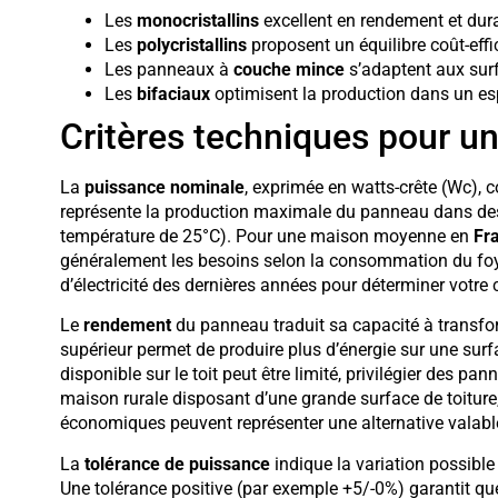
Les
monocristallins
excellent en rendement et dura
Les
polycristallins
proposent un équilibre coût-effi
Les panneaux à
couche mince
s’adaptent aux sur
Les
bifaciaux
optimisent la production dans un es
Critères techniques pour un
La
puissance nominale
, exprimée en watts-crête (Wc), c
représente la production maximale du panneau dans des
température de 25°C). Pour une maison moyenne en
Fr
généralement les besoins selon la consommation du foyer
d’électricité des dernières années pour déterminer votr
Le
rendement
du panneau traduit sa capacité à transfor
supérieur permet de produire plus d’énergie sur une surf
disponible sur le toit peut être limité, privilégier des p
maison rurale disposant d’une grande surface de toitu
économiques peuvent représenter une alternative valabl
La
tolérance de puissance
indique la variation possible
Une tolérance positive (par exemple +5/-0%) garantit q