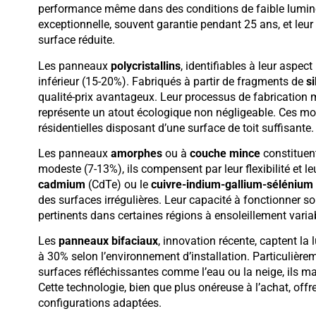
performance même dans des conditions de faible luminosit
exceptionnelle, souvent garantie pendant 25 ans, et leur 
surface réduite.
Les panneaux
polycristallins
, identifiables à leur aspe
inférieur (15-20%). Fabriqués à partir de fragments de
si
qualité-prix avantageux. Leur processus de fabrication m
représente un atout écologique non négligeable. Ces mo
résidentielles disposant d’une surface de toit suffisante.
Les panneaux
amorphes
ou à
couche mince
constituen
modeste (7-13%), ils compensent par leur flexibilité et le
cadmium
(CdTe) ou le
cuivre-indium-gallium-sélénium
des surfaces irrégulières. Leur capacité à fonctionner so
pertinents dans certaines régions à ensoleillement varia
Les
panneaux bifaciaux
, innovation récente, captent l
à 30% selon l’environnement d’installation. Particulièreme
surfaces réfléchissantes comme l’eau ou la neige, ils m
Cette technologie, bien que plus onéreuse à l’achat, offr
configurations adaptées.