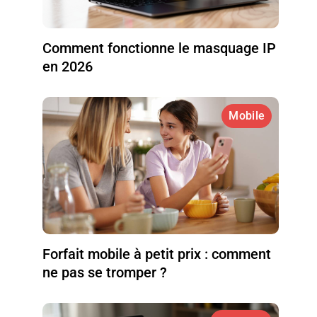
Comment fonctionne le masquage IP
en 2026
Mobile
Forfait mobile à petit prix : comment
ne pas se tromper ?