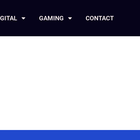
IGITAL
GAMING
CONTACT