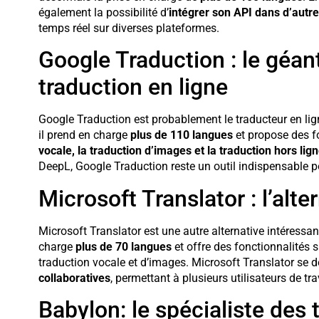
également la possibilité d’
intégrer son API dans d’autre
temps réel sur diverses plateformes.
Google Traduction : le géan
traduction en ligne
Google Traduction est probablement le traducteur en lign
il prend en charge
plus de 110 langues
et propose des fo
vocale, la traduction d’images et la traduction hors lig
DeepL, Google Traduction reste un outil indispensable p
Microsoft Translator : l’alte
Microsoft Translator est une autre alternative intéressan
charge
plus de 70 langues
et offre des fonctionnalités s
traduction vocale et d’images. Microsoft Translator se
collaboratives
, permettant à plusieurs utilisateurs de 
Babylon: le spécialiste des