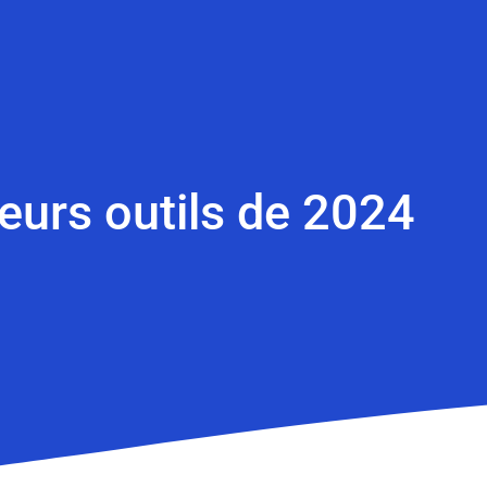
leurs outils de 2024