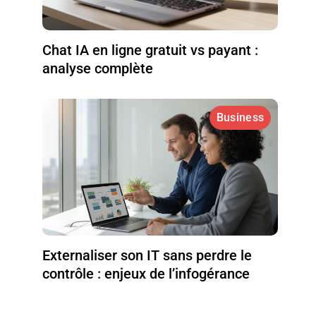
Chat IA en ligne gratuit vs payant :
analyse complète
Business
Externaliser son IT sans perdre le
contrôle : enjeux de l’infogérance