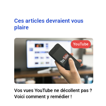
Ces articles devraient vous
plaire
YouTube
Vos vues YouTube ne décollent pas ?
Voici comment y remédier !