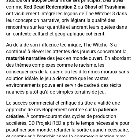
studios ont adopté certains de ses principes. Des titres
comme
Red Dead Redemption 2
ou
Ghost of Tsushima
ont visiblement intégré les leçons de The Witcher 3 dans
leur conception narrative, privilégiant la qualité des
rencontres sur leur quantité et ancrant leurs quêtes dans
un contexte culturel et géographique cohérent.
Au-delà de son influence technique, The Witcher 3 a
contribué à élever les attentes des joueurs concernant la
maturité narrative
des jeux en monde ouvert. En abordant
des thèmes complexes comme le racisme, les
conséquences de la guerre ou les dilemmes moraux sans
solution idéale, le jeu a démontré que les vastes
environnements pouvaient servir de cadre à des récits
nuancés plutôt qu’à de simples terrains de jeu.
Le succès commercial et critique du titre a validé une
approche de développement centrée sur la
patience
créative
. À contre-courant des cycles de production
accélérés, CD Projekt RED a pris le temps nécessaire pour
peaufiner son monde, retarder la sortie quand nécessaire,
et continuer à l’enrichir après la commercialisation avec