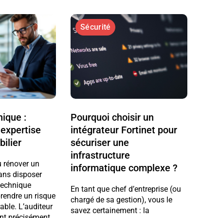
Sécurité
nique :
Pourquoi choisir un
expertise
intégrateur Fortinet pour
ilier
sécuriser une
infrastructure
u rénover un
informatique complexe ?
ans disposer
technique
En tant que chef d’entreprise (ou
prendre un risque
chargé de sa gestion), vous le
able. L’auditeur
savez certainement : la
ent précisément