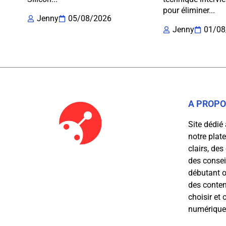
pour éliminer...
Jenny
05/08/2026
Jenny
01/08
A PROP
Site dédié 
notre plat
clairs, des
des consei
débutant o
des conten
choisir et
numériques